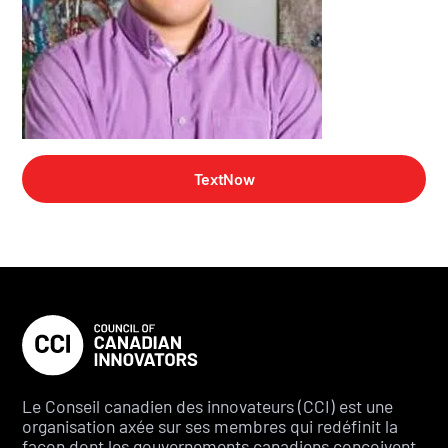
TextNow
Le Conseil canadien des innovateurs (CCI) est une
organisation axée sur ses membres qui redéfinit la
façon dont les gouvernements canadiens conçoivent