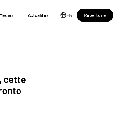
FR
Répertoire
Médias
Actualités
, cette
oronto