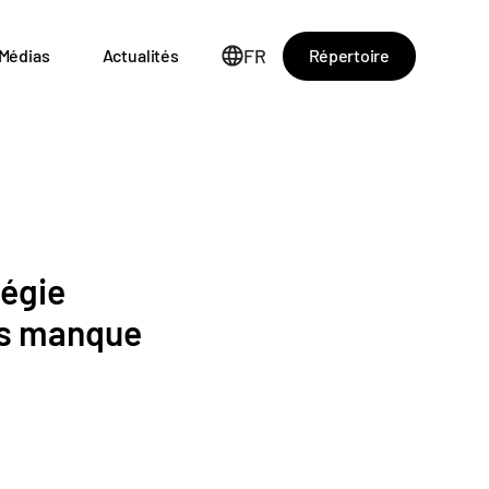
FR
Répertoire
Médias
Actualités
tégie
ais manque