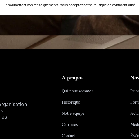
En soumettant vos renseignements, vous acceptez notre
Politique de confidentialité
.
À propos
Nos
Qui nous sommes
Prior
Historique
Form
organisation
es
Notre équipe
Actua
les
Carrières
Médi
Contact
Évén