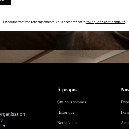
En soumettant vos renseignements, vous acceptez notre
Politique de confidentialité
.
À propos
Nos
Qui nous sommes
Prior
Historique
Form
organisation
es
Notre équipe
Actua
les