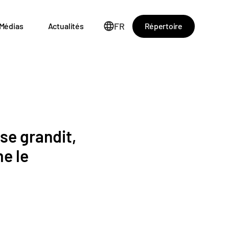
FR
Répertoire
Médias
Actualités
se grandit,
me le