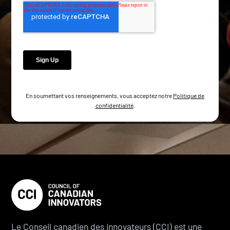
En soumettant vos renseignements, vous acceptez notre
Politique de
confidentialité
.
Le Conseil canadien des innovateurs (CCI) est une