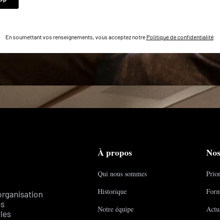
En soumettant vos renseignements, vous acceptez notre
Politique de confidentialité
.
À propos
Nos
Qui nous sommes
Prior
Historique
Form
organisation
es
Notre équipe
Actua
les