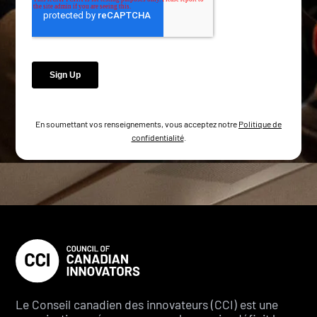
En soumettant vos renseignements, vous acceptez notre
Politique de
confidentialité
.
Le Conseil canadien des innovateurs (CCI) est une