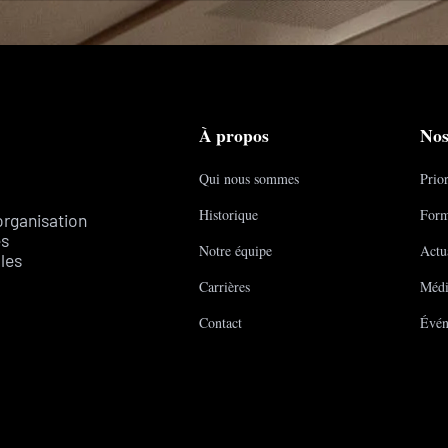
À propos
Nos
Qui nous sommes
Prior
Historique
Form
organisation
es
Notre équipe
Actua
les
Carrières
Médi
Contact
Évén