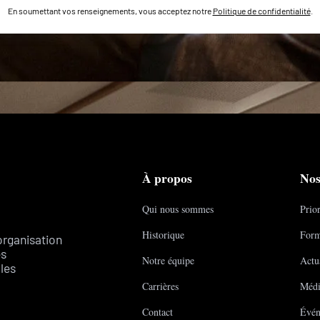
En soumettant vos renseignements, vous acceptez notre
Politique de confidentialité
.
À propos
Nos
Qui nous sommes
Prior
Historique
Form
organisation
es
Notre équipe
Actua
les
Carrières
Médi
Contact
Évén