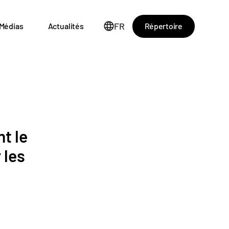
FR
Répertoire
Médias
Actualités
t le
 les