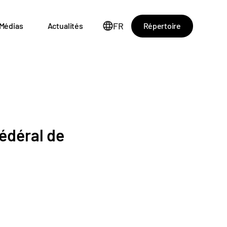
FR
Répertoire
Médias
Actualités
édéral de