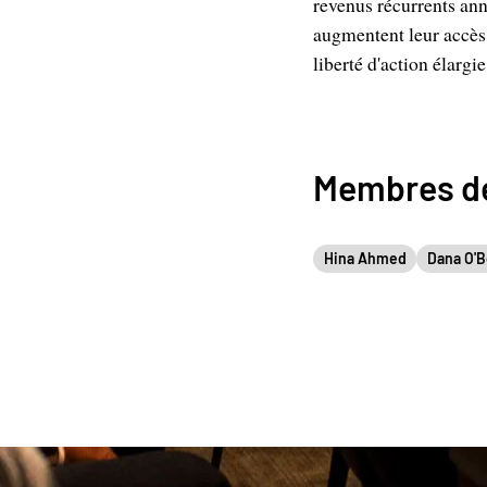
revenus récurrents an
augmentent leur accès a
liberté d'action élargi
Membres de
Hina Ahmed
Dana O'B