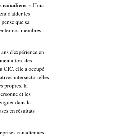
s canadiens
. « Hina
nt d'aider les
e pense que sa
ésenter nos membres
 ans d'expérience en
ementation, des
au CIC, elle a occupé
atives intersectorielles
s propres, la
personne et les
viguer dans la
uses en résultats
treprises canadiennes