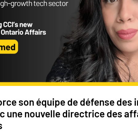
orce son équipe de défense des i
c une nouvelle directrice des aff
s