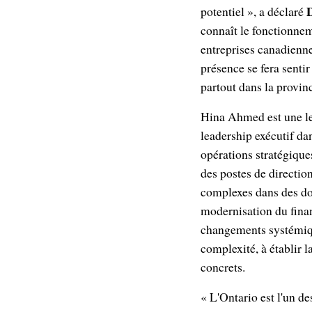
D
potentiel », a déclaré
connaît le fonctionnem
entreprises canadienne
présence se fera senti
partout dans la provin
Hina Ahmed est une le
leadership exécutif da
opérations stratégique
des postes de direction
complexes dans des dos
modernisation du finan
changements systémique
complexité, à établir l
concrets.
« L'Ontario est l'un d