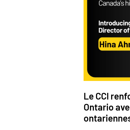
Le CCI renf
Ontario ave
ontarienne