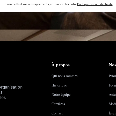
En soumettant vos renseignements, vous acceptez notre
Politique de confidentialité
.
À propos
Nos
Qui nous sommes
Prior
Historique
Form
organisation
es
Notre équipe
Actua
les
Carrières
Médi
Contact
Évén