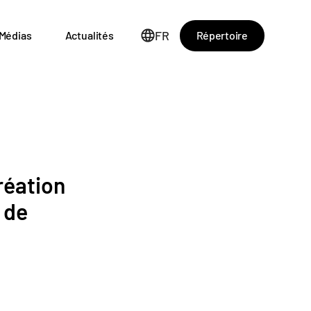
FR
Répertoire
Médias
Actualités
réation
 de