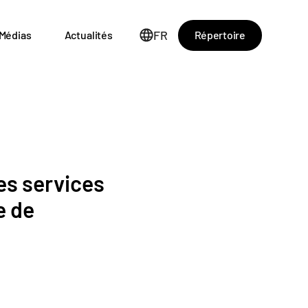
FR
Répertoire
Médias
Actualités
es services
e de