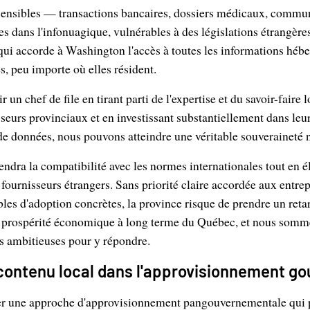
sensibles — transactions bancaires, dossiers médicaux, commu
s dans l'infonuagique, vulnérables à des législations étrangère
ui accorde à Washington l'accès à toutes les informations hébe
s, peu importe où elles résident.
un chef de file en tirant parti de l'expertise et du savoir-faire
seurs provinciaux et en investissant substantiellement dans leur
 de données, nous pouvons atteindre une véritable souveraineté
ndra la compatibilité avec les normes internationales tout en é
fournisseurs étrangers. Sans priorité claire accordée aux entre
les d'adoption concrètes, la province risque de prendre un retar
la prospérité économique à long terme du Québec, et nous somme
s ambitieuses pour y répondre.
e contenu local dans l'approvisionnement g
er une approche d'approvisionnement pangouvernementale qui 