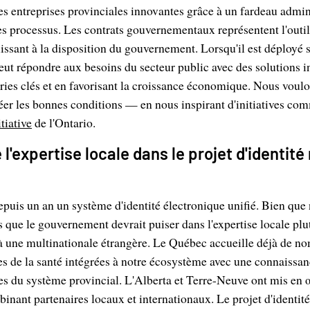
es entreprises provinciales innovantes grâce à un fardeau admini
es processus. Les contrats gouvernementaux représentent l'out
ssant à la disposition du gouvernement. Lorsqu'il est déployé 
ut répondre aux besoins du secteur public avec des solutions i
tries clés et en favorisant la croissance économique. Nous voulo
éer les bonnes conditions — en nous inspirant d'initiatives co
tiative
de l'Ontario.
e l'expertise locale dans le projet d'identi
puis un an un système d'identité électronique unifié. Bien que
s que le gouvernement devrait puiser dans l'expertise locale plut
à une multinationale étrangère. Le Québec accueille déjà de n
es de la santé intégrées à notre écosystème avec une connaissa
es du système provincial. L'Alberta et Terre-Neuve ont mis en 
nant partenaires locaux et internationaux. Le projet d'identit