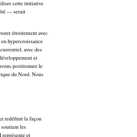
liser cette initiative
ôté — serait
borer étroitement avec
es en hypercroissance
urrentiel, avec des
e développement et
uvons positionner le
rique du Nord. Nous
 redéfinit la façon
 soutient les
I représente et