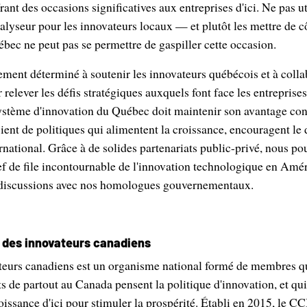
rant des occasions significatives aux entreprises d'ici. Ne pas uti
lyseur pour les innovateurs locaux — et plutôt les mettre de c
bec ne peut pas se permettre de gaspiller cette occasion.
ent déterminé à soutenir les innovateurs québécois et à colla
 relever les défis stratégiques auxquels font face les entrepris
ystème d'innovation du Québec doit maintenir son avantage conc
cient de politiques qui alimentent la croissance, encouragent l
ernational. Grâce à de solides partenariats public-privé, nous po
de file incontournable de l'innovation technologique en Amé
s discussions avec nos homologues gouvernementaux.
l des innovateurs canadiens
teurs canadiens est un organisme national formé de membres qui
 de partout au Canada pensent la politique d'innovation, et qui
issance d'ici pour stimuler la prospérité. Établi en 2015, le CC