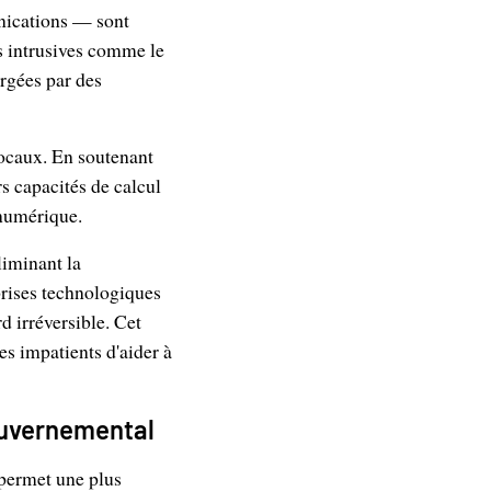
nications — sont
s intrusives comme le
rgées par des
 locaux. En soutenant
s capacités de calcul
 numérique.
liminant la
prises technologiques
d irréversible. Cet
s impatients d'aider à
ouvernemental
permet une plus