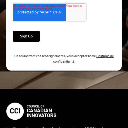
En soumettant vos renseignements, vous acceptez notre
Politique de
confidentialité
.