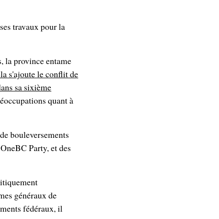
ses travaux pour la
s, la province entame
a s'ajoute le conflit de
dans sa sixième
réoccupations quant à
e de bouleversements
 OneBC Party, et des
litiquement
rmes généraux de
ements fédéraux, il