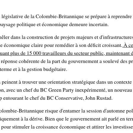
législative de la Colombie-Britannique se prépare à reprendre 
 paysage politique et économique demeure incertain.
mêler dans la construction de projets majeurs et d'infrastructure
gie économique claire pour remédier à son déficit croissant.
À cel
quant plus de 15 000 travailleurs du secteur public, maintenant 
réponse cohérente de la part du gouvernement a soulevé des p
 terme et à la gestion budgétaire.
n peinent à trouver une orientation stratégique dans un context
tion, avec un chef du BC Green Party inexpérimenté, un nouveau
ip entourant le chef du BC Conservative, John Rustad.
Colombie-Britannique risque d'entamer la session d'automne po
quement à la dérive. Bien que le gouvernement ait parlé en te
s pour stimuler la croissance économique et attirer les investiss