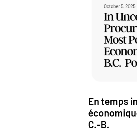
En temps in
économique 
C.-B.