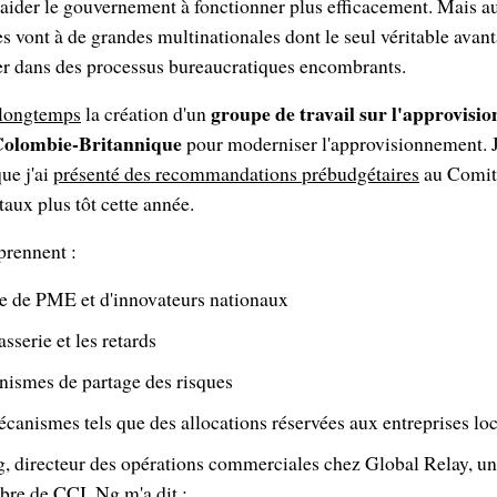
aider le gouvernement à fonctionner plus efficacement. Mais au 
s vont à de grandes multinationales dont le seul véritable avant
uer dans des processus bureaucratiques encombrants.
groupe de travail sur l'approvisi
 longtemps
la création d'un
 Colombie-Britannique
pour moderniser l'approvisionnement. J'
que j'ai
présenté des recommandations prébudgétaires
au Comité
aux plus tôt cette année.
mprennent :
ge de PME et d'innovateurs nationaux
sserie et les retards
anismes de partage des risques
écanismes tels que des allocations réservées aux entreprises lo
g, directeur des opérations commerciales chez Global Relay, un
re de CCI. Ng m'a dit :