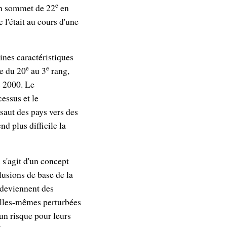
e
un sommet de 22
en
l'était au cours d'une
ines caractéristiques
e
e
ée du 20
au 3
rang,
s 2000. Le
essus et le
saut des pays vers des
d plus difficile la
l s'agit d'un concept
lusions de base de la
 deviennent des
 elles-mêmes perturbées
un risque pour leurs