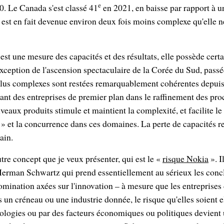
e
0. Le Canada s'est classé 41
en 2021, en baisse par rapport à 
st en fait devenue environ deux fois moins complexe qu'elle ne 
est une mesure des capacités et des résultats, elle possède certa
exception de l'ascension spectaculaire de la Corée du Sud, pass
plus complexes sont restées remarquablement cohérentes depui
ant des entreprises de premier plan dans le raffinement des proc
aux produits stimule et maintient la complexité, et facilite le 
 » et la concurrence dans ces domaines. La perte de capacités ren
ain.
tre concept que je veux présenter, qui est le «
risque Nokia
». I
r Herman Schwartz qui prend essentiellement au sérieux les conc
domination axées sur l'innovation – à mesure que les entreprises
un créneau ou une industrie donnée, le risque qu'elles soient
ologies ou par des facteurs économiques ou politiques devient 