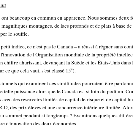
eau
se ont beaucoup en commun en apparence. Nous sommes deux f
e magnifiques montagnes, de lacs profonds et de
plats
à base de
er le souffle.
 petit indice, ce n'est pas le Canada – a réussi à régner sans co
l'innovation
de l'Organisation mondiale de la propriété intelle
n chiffre ahurissant, devançant la Suède et les États-Unis dans 
e
r ce que cela vaut, s'est classé 15
).
sionnels qui examinent ces similitudes pourraient être pardonn
une telle puissance alors que le Canada est si loin du podium. 
s avec des réservoirs limités de capital de risque et de capital 
R-D, des prix élevés et une concurrence intérieure limitée. Alo
er au sommet pendant si longtemps ? Examinons quelques différe
re d'innovation des deux économies.