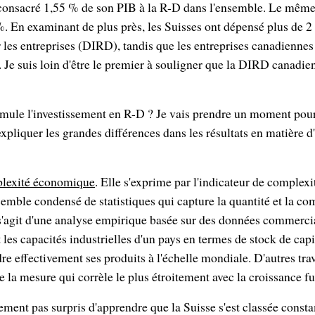
consacré 1,55 % de son PIB à la R-D dans l'ensemble. Le même 
%. En examinant de plus près, les Suisses ont dépensé plus de 2
 les entreprises (DIRD), tandis que les entreprises canadienne
. Je suis loin d'être le premier à souligner que la DIRD canadien
timule l'investissement en R-D ? Je vais prendre un moment pou
expliquer les grandes différences dans les résultats en matière
lexité économique
. Elle s'exprime par l'indicateur de comple
emble condensé de statistiques qui capture la quantité et la co
 s'agit d'une analyse empirique basée sur des données commerci
les capacités industrielles d'un pays en termes de stock de capit
dre effectivement ses produits à l'échelle mondiale. D'autres tr
de la mesure qui corrèle le plus étroitement avec la croissance f
ment pas surpris d'apprendre que la Suisse s'est classée const