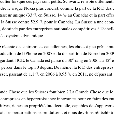
iculier lorsque ces pays sont petits. Schwartz renvoie utilement 
ndre le risque Nokia plus concret, comme la part de la R-D des 
stisseur unique (33 % en Suisse, 14 % au Canada) et la part effe
la Suisse contre 52,9 % pour le Canada). La Suisse a une écon
dominée par des entreprises nationales compétitives à l'échell
n écosystème dynamique.
e récente des entreprises canadiennes, les chocs à peu près sim
roduction de l'iPhone en 2007 et la disparition de Nortel en 20
e
e
gardant l'ICE, le Canada est passé du 30
rang en 2006 au 42
e
à percer dans le top 30 depuis. De même, la R-D des entreprise
ser, passant de 1,1 % en 2006 à 0,95 % en 2011, ne dépassant 
rande Chose que les Suisses font bien ? La Grande Chose que l
es entreprises en hypercroissance innovantes pour en faire des en
ves, riches en propriété intellectuelle, capables de s'appuyer 
ais les perturbations se produisent, et nous devrions réfléchir à