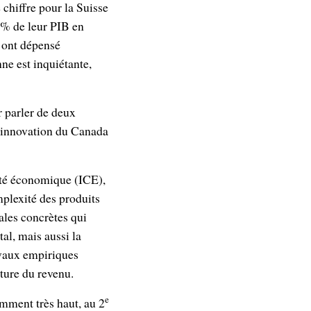
chiffre pour la Suisse
 % de leur PIB en
s ont dépensé
ne est inquiétante,
r parler de deux
 d'innovation du Canada
xité économique (ICE),
mplexité des produits
ales concrètes qui
al, mais aussi la
avaux empiriques
uture du revenu.
e
amment très haut, au 2