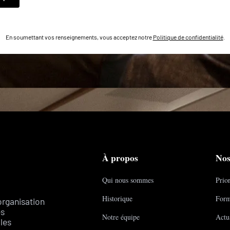
En soumettant vos renseignements, vous acceptez notre
Politique de confidentialité
.
À propos
Nos
Qui nous sommes
Prior
Historique
Form
organisation
es
Notre équipe
Actua
les