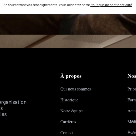
En soumettant vos renseignements, vous acceptez notre
Politique de confidentialité
.
À propos
Nos
Qui nous sommes
Prior
Historique
Form
organisation
es
Notre équipe
Actua
les
Carrières
Médi
Contact
Évén