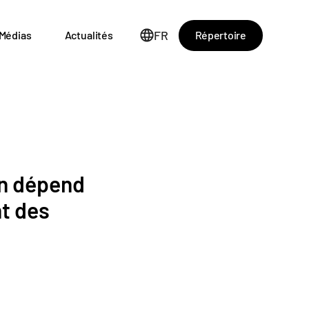
FR
Répertoire
Médias
Actualités
on dépend
nt des