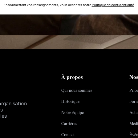
En soumettant vos renseignements, vous acceptez notre
Politique de confidentialité
.
À propos
Nos
Qui nous sommes
Prior
Historique
Form
organisation
es
Notre équipe
Actua
les
Carrières
Médi
Contact
Évén