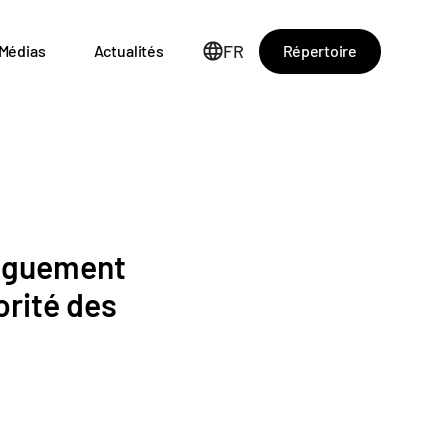
FR
Répertoire
Médias
Actualités
onguement
orité des