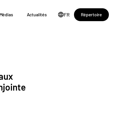
FR
Répertoire
Médias
Actualités
 aux
njointe