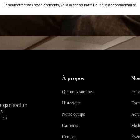
En soumettant vos renseignements, vous acceptez notre
Politique de confidentialité
.
À propos
Nos
Qui nous sommes
Prior
Historique
Form
organisation
es
Notre équipe
Actua
les
Carrières
Médi
Contact
Évén