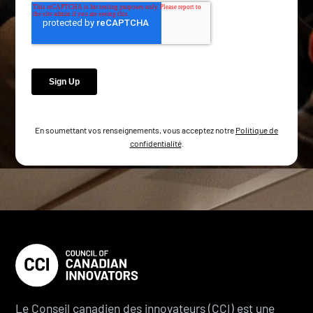
En soumettant vos renseignements, vous acceptez notre
Politique de
confidentialité
.
Le Conseil canadien des innovateurs (CCI) est une