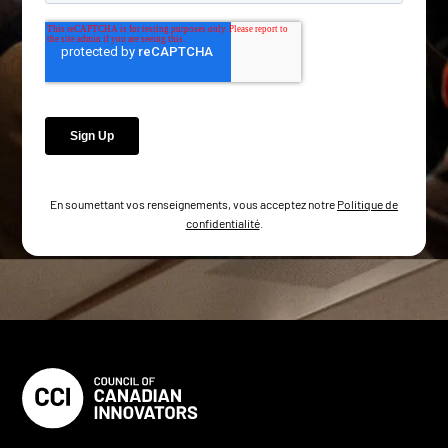
En soumettant vos renseignements, vous acceptez notre
Politique de
confidentialité
.