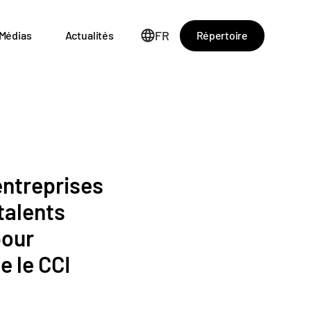
FR
Répertoire
Médias
Actualités
entreprises
 talents
pour
e le CCI