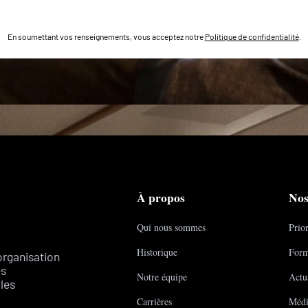
En soumettant vos renseignements, vous acceptez notre
Politique de confidentialité
.
À propos
Nos
Qui nous sommes
Prior
Historique
Form
organisation
es
Notre équipe
Actua
les
Carrières
Médi