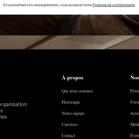
En soumettant vos renseignements, vous acceptez notre
Politique de confidentialité
.
À propos
Nos
Qui nous sommes
Prior
Historique
Form
organisation
es
Notre équipe
Actua
les
Carrières
Médi
Contact
Évén