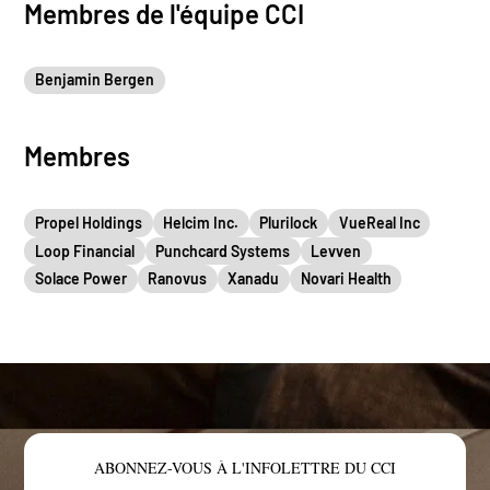
Membres de l'équipe CCI
Benjamin Bergen
Membres
Propel Holdings
Helcim Inc.
Plurilock
VueReal Inc
Loop Financial
Punchcard Systems
Levven
Solace Power
Ranovus
Xanadu
Novari Health
ABONNEZ-VOUS À L'INFOLETTRE DU CCI