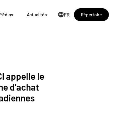
FR
Répertoire
Médias
Actualités
I appelle le
che d'achat
nadiennes