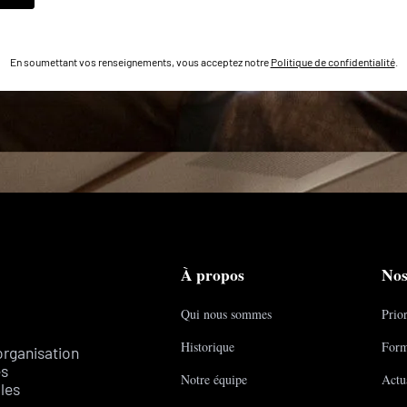
En soumettant vos renseignements, vous acceptez notre
Politique de confidentialité
.
À propos
Nos
Qui nous sommes
Prior
Historique
Form
organisation
es
Notre équipe
Actua
les