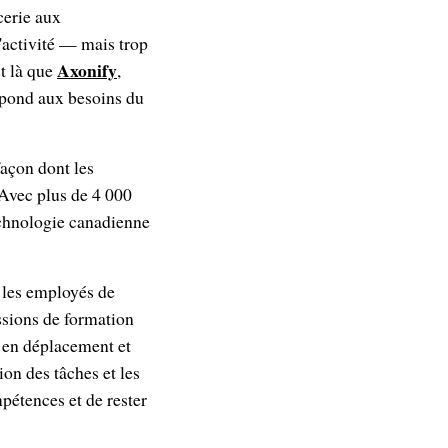
cerie aux
activité — mais trop
Axonify
st là que
,
épond aux besoins du
açon dont les
 Avec plus de 4 000
echnologie canadienne
 les employés de
ssions de formation
, en déplacement et
ion des tâches et les
pétences et de rester