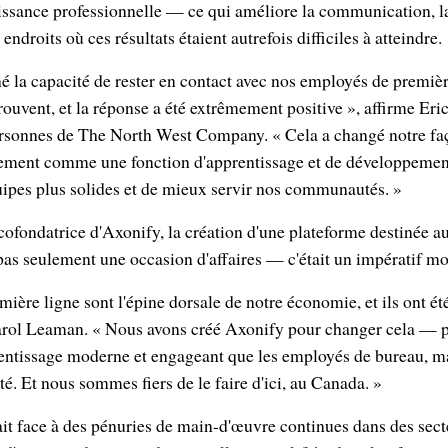
oissance professionnelle — ce qui améliore la communication, la
ndroits où ces résultats étaient autrefois difficiles à atteindre.
 la capacité de rester en contact avec nos employés de premièr
trouvent, et la réponse a été extrêmement positive », affirme Er
sonnes de The North West Company. « Cela a changé notre faç
ement comme une fonction d'apprentissage et de développeme
uipes plus solides et de mieux servir nos communautés. »
 cofondatrice d'Axonify, la création d'une plateforme destinée au
 pas seulement une occasion d'affaires — c'était un impératif mo
ière ligne sont l'épine dorsale de notre économie, et ils ont é
Carol Leaman. « Nous avons créé Axonify pour changer cela — p
ntissage moderne et engageant que les employés de bureau, ma
té. Et nous sommes fiers de le faire d'ici, au Canada. »
it face à des pénuries de main-d'œuvre continues dans des secte