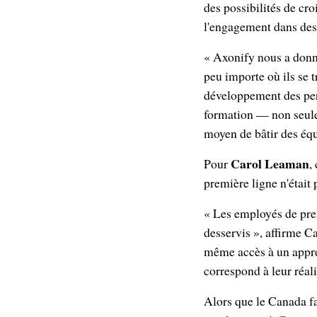
des possibilités de cr
l'engagement dans des e
« Axonify nous a donné
peu importe où ils se 
développement des per
formation — non seul
moyen de bâtir des éq
Carol Leaman
Pour
,
première ligne n'était
« Les employés de prem
desservis », affirme 
même accès à un appre
correspond à leur réali
Alors que le Canada fa