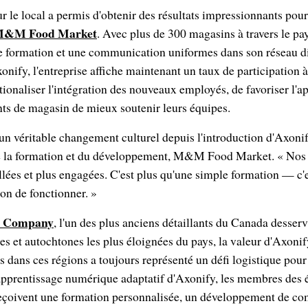
r le local a permis d'obtenir des résultats impressionnants pour
&M Food Market
. Avec plus de 300 magasins à travers le p
e formation et une communication uniformes dans son réseau div
onify, l'entreprise affiche maintenant un taux de participation 
tionaliser l'intégration des nouveaux employés, de favoriser l'a
nts de magasin de mieux soutenir leurs équipes.
n véritable changement culturel depuis l'introduction d'Axonif
de la formation et du développement, M&M Food Market. « Nos 
llées et plus engagées. C'est plus qu'une simple formation — c'
çon de fonctionner. »
t Company
, l'un des plus anciens détaillants du Canada desserv
et autochtones les plus éloignées du pays, la valeur d'Axonify
 dans ces régions a toujours représenté un défi logistique pour l
'apprentissage numérique adaptatif d'Axonify, les membres des 
 reçoivent une formation personnalisée, un développement de co