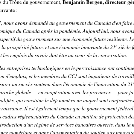
Benjamin Bergen, directeur gé
rs du Trône du gouvernement,
uivante :
21, nous avons demandé au gouvernement du Canada d'en faire
onomique du Canada après la pandémie. Aujourd'hui, nous avons
ospectif du gouvernement sur une économie future résiliente. 
e
e la prospérité future, et une économie innovante du 21
siècle f
t les emplois du savoir doit être au cœur de la conversation.
es entreprises technologiques en hypercroissance ont continué
ion d'emplois, et les membres du CCI sont impatients de travaill
urer un succès soutenu dans l'économie de l'innovation du 21
proche globale — en coopération avec les provinces — pour fair
alifiés, qui constitue le défi numéro un auquel sont confrontées
roissance. Il est également temps que le gouvernement fédéra
es cadres réglementaires du Canada en matière de protection d
ntroduction d'un régime de services bancaires ouverts, dans la 
ence numérique et dans l'augmentation du soutien aux innovate