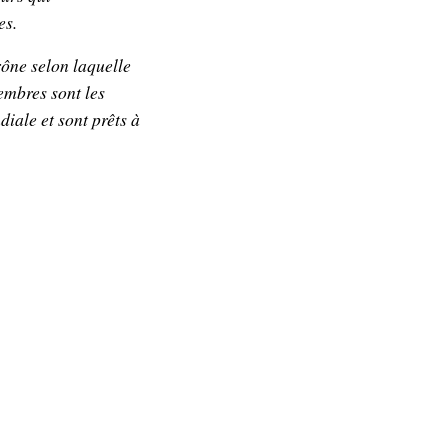
es.
rône selon laquelle
embres sont les
iale et sont prêts à