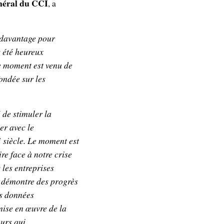
néral du CCI
, a
 davantage pour
 été heureux
Le moment est venu de
ondée sur les
 de stimuler la
er avec le
e
siècle. Le moment est
e face à notre crise
 les entreprises
l démontre des progrès
es données
mise en œuvre de la
urs qui