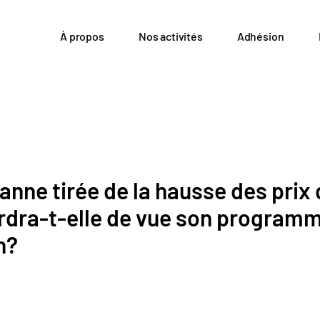
À propos
Nos activités
Adhésion
nne tirée de la hausse des prix 
erdra-t-elle de vue son program
n?