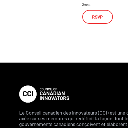
Zoom
RSVP
Le Conseil canadien des innovateurs (CCI) est une 
axée sur ses membres qui redéfinit la façon dont l
gouvernements canadiens conçoivent et élaborent 