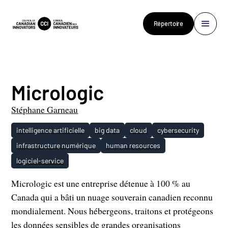
Répertoire
Micrologic
Stéphane Garneau
intelligence artificielle
big data
cloud
cybersecurity
infrastructure numérique
human resources
logiciel-service
Micrologic est une entreprise détenue à 100 % au
Canada qui a bâti un nuage souverain canadien reconnu
mondialement. Nous hébergeons, traitons et protégeons
les données sensibles de grandes organisations