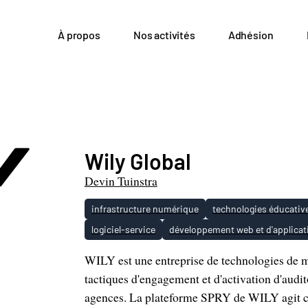
À propos
Nos activités
Adhésion
Wily Global
Devin Tuinstra
infrastructure numérique
technologies éducativ
logiciel-service
développement web et d'applicat
WILY est une entreprise de technologies de ma
tactiques d'engagement et d'activation d'audi
agences. La plateforme SPRY de WILY agit co