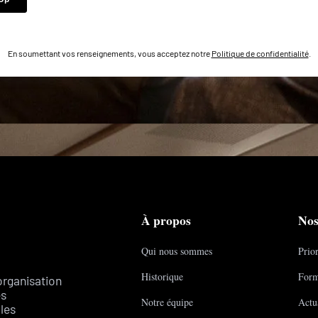
En soumettant vos renseignements, vous acceptez notre
Politique de confidentialité
.
À propos
Nos
Qui nous sommes
Prior
Historique
Form
organisation
es
Notre équipe
Actua
les