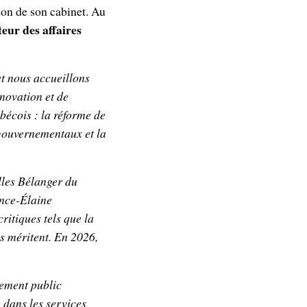
ion de son cabinet. Au
eur des affaires
et nous accueillons
novation et de
ébécois : la réforme de
s gouvernementaux et la
illes Bélanger du
ance-Élaine
ritiques tels que la
ls méritent. En 2026,
nement public
e dans les services