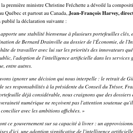
la première ministre Christine Fréchette a dévoilé la composit
Jean-François Harvey, direct
u Québec et partout au Canada,
 publié la déclaration suivante :
 apporte une stabilité bienvenue à plusieurs portefeuilles clés, 
nation de Bernard Drainville au dossier de l'Économie, de l'In
hâte de travailler avec lui sur les priorités des innovateurs qu
blic, l'adoption de l'intelligence artificielle dans les service
, entre autres.
uvons ignorer une décision qui nous interpelle : le retrait de G
t de ses responsabilités à la présidente du Conseil du Trésor, Fr
tefeuille déjà considérable, nous craignons que des dossiers c
uveraineté numérique ne reçoivent pas l'attention soutenue qu'i
à concilier avec les ambitions affichées. »
ont ce gouvernement sur sa capacité à livrer : un approvision
ses d'ici, une adoption significative de l'intelligence artificiell