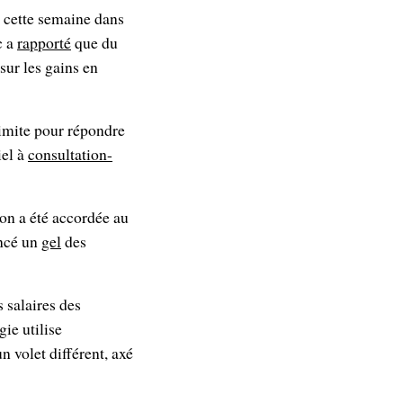
s cette semaine dans
c a
rapporté
que du
sur les gains en
limite pour répondre
iel à
consultation-
on a été accordée au
oncé un
gel
des
s salaires des
ie utilise
volet différent, axé