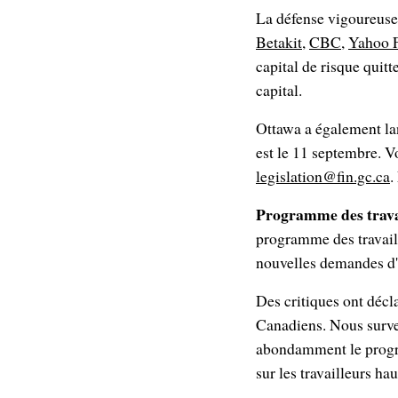
La défense vigoureuse 
Betakit
,
CBC
,
Yahoo 
capital de risque quit
capital.
Ottawa a également lan
est le 11 septembre. 
legislation@fin.gc.ca
.
Programme des trava
programme des travail
nouvelles demandes d'e
Des critiques ont décl
Canadiens. Nous survei
abondamment le progra
sur les travailleurs ha