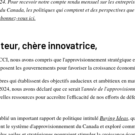
24. Pour recevoir notre compte rendu mensuel sur les entrepri
 du Canada, les politiques qui comptent et des perspectives que
abonnez-vous ici.
teur, chère innovatrice,
CCI, nous avons compris que l'approvisionnement stratégique est
sposent les gouvernements pour favoriser la croissance économi
s qui établissent des objectifs audacieux et ambitieux en mat
024, nous avons déclaré que ce serait l'
année de l'approvision
les ressources pour accroître l'efficacité de nos efforts de déf
ublié un important rapport de politique intitulé
Buying Ideas
, q
ligent le système d'approvisionnement du Canada et exploré com
us agiles et stratégiques pourraient stimuler la croissance éc