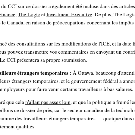
du CCI sur ce dossier a également été incluse dans des article
Finance
,
The Logic
et
Investment Executive
. De plus, The Logi
te le Canada, en raison de préoccupations concernant les impôts 
cé des consultations sur les modifications de l'ICE, et la date 
Vous pouvez transmettre vos commentaires en envoyant un courr
 Le CCI présentera sa propre soumission.
illeurs étrangers temporaires :
À Ottawa, beaucoup d'attenti
leurs étrangers temporaires, et le gouvernement fédéral a ann
mployeurs pour faire venir certains travailleurs à bas salaires.
aré que cela
n'allait pas assez loin
, et que la politique a freiné le
llons ce dossier de près, car le secteur canadien de la technolog
mme des travailleurs étrangers temporaires — quoique dans un 
utement qualifiés.