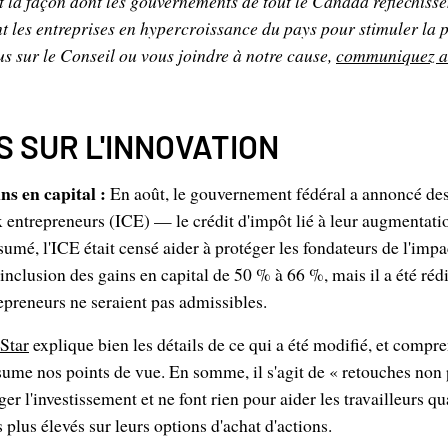
it la façon dont les gouvernements de tout le Canada réfléchisse
nt les entreprises en hypercroissance du pays pour stimuler la p
us sur le Conseil ou vous joindre à notre cause,
communiquez a
 SUR L'INNOVATION
ns en capital :
En août, le gouvernement fédéral a annoncé de
ux entrepreneurs (ICE) — le crédit d'impôt lié à leur augmentatio
sumé, l'ICE était censé aider à protéger les fondateurs de l'impa
nclusion des gains en capital de 50 % à 66 %, mais il a été réd
preneurs ne seraient pas admissibles.
Star
explique bien les détails de ce qui a été modifié, et comp
sume nos points de vue. En somme, il s'agit de « retouches non 
er l'investissement et ne font rien pour aider les travailleurs qu
plus élevés sur leurs options d'achat d'actions.