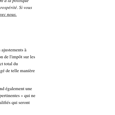
nt à la politique
rospérité. Si vous
vec nous.
s ajustements à
n de l'impôt sur les
ct total du
igé de telle manière
rend également une
pertinentes » qui ne
alifiés qui seront