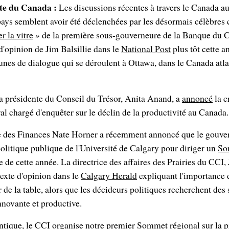
nte du Canada :
Les discussions récentes à travers le Canada au
 pays semblent avoir été déclenchées par les désormais célèbre
r la vitre
» de la première sous-gouverneure de la Banque du 
 d'opinion de Jim Balsillie dans le
National Post
plus tôt cette 
bunes de dialogue qui se déroulent à Ottawa, dans le Canada atla
a présidente du Conseil du Trésor, Anita Anand, a
annoncé
la c
ral chargé d'enquêter sur le déclin de la productivité au Canada.
re des Finances Nate Horner a récemment annoncé que le gouve
 politique publique de l'Université de Calgary pour diriger un
So
 de cette année. La directrice des affaires des Prairies du CCI, J
exte d'opinion dans le
Calgary Herald
expliquant l'importance d
 de la table, alors que les décideurs politiques recherchent des 
novante et productive.
ntique, le CCI organise notre premier
Sommet régional sur la pr