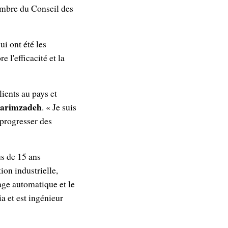
embre du Conseil des
i ont été les
 l'efficacité et la
ients au pays et
 Karimzadeh
. « Je suis
 progresser des
us de 15 ans
on industrielle,
sage automatique et le
a et est ingénieur