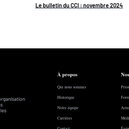
Le bulletin du CCI : novembre 2024
À propos
Nos
Qui nous sommes
Prior
Historique
Form
organisation
es
Notre équipe
Actua
les
Carrières
Médi
Contact
Évén