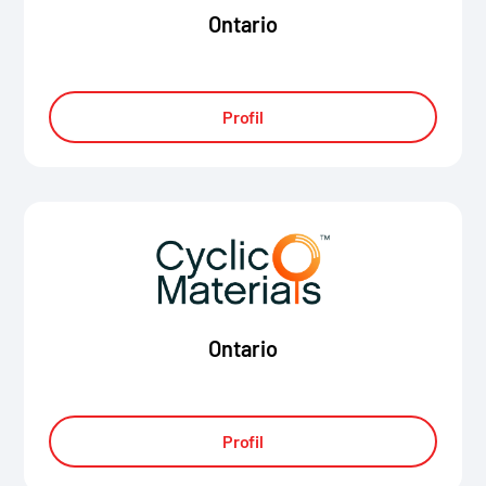
Ontario
Profil
Ontario
Profil