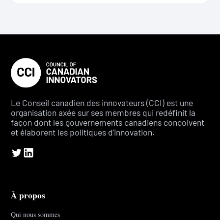
Le Conseil canadien des innovateurs (CCI) est une
organisation axée sur ses membres qui redéfinit la
façon dont les gouvernements canadiens conçoivent
et élaborent les politiques d'innovation.
À propos
Qui nous sommes