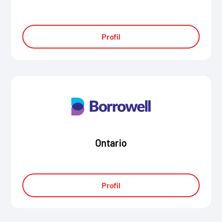
Profil
Ontario
Profil