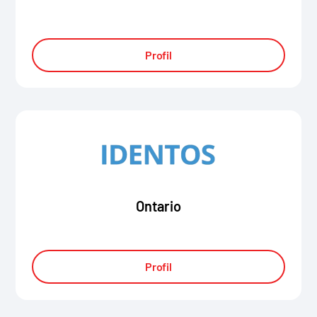
Profil
Ontario
Profil