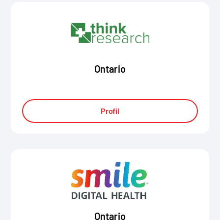
Ontario
Profil
Ontario