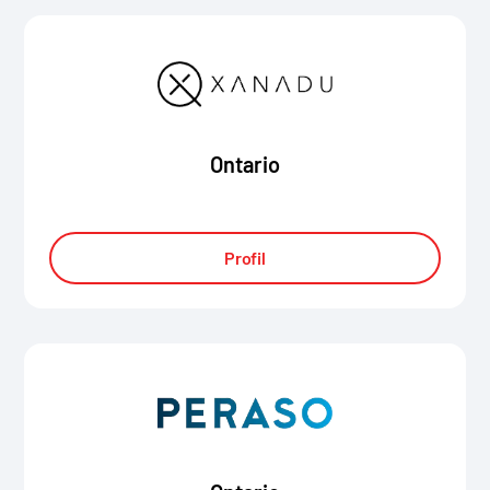
Ontario
Profil