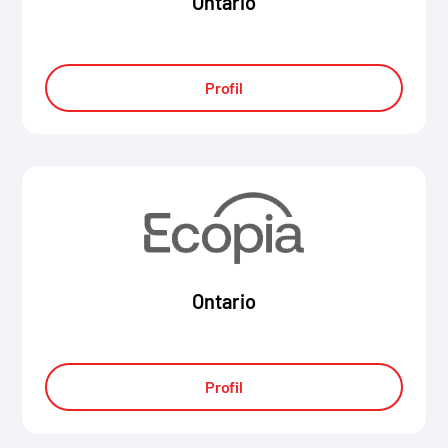
Ontario
Profil
Ontario
Profil