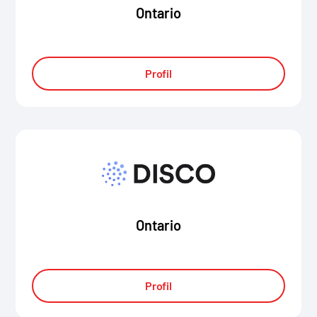
Ontario
Profil
Ontario
Profil