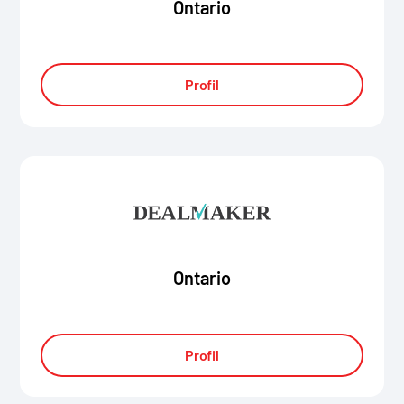
Ontario
Profil
Ontario
Profil