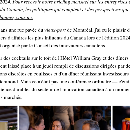
2024. Pour recevoir notre briefing mensuel sur les entreprises
 du Canada, les politiques qui comptent et des perspectives que
bonnez-vous ici.
dans une rue pavée du
vieux-port
de Montréal, j'ai eu le plaisir 
ers d'affaires les plus influents du Canada lors de l'édition 20
 organisé par le Conseil des innovateurs canadiens.
des cocktails sur le toit de l'Hôtel William Gray et des dîners
ent laissé place à un jeudi rempli de discussions dirigées par de
ons discrètes en coulisses et d'un dîner réunissant investisseurs
chmond. Mais ce n'était pas une conférence ordinaire — c'étai
silience durables du secteur de l'innovation canadien à un momen
es marchés.