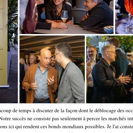
coup de temps à discuter de la façon dont le déblocage des oc
tre succès ne consiste pas seulement à percer les marchés in
ations ici qui rendent ces bonds mondiaux possibles. Je l'ai const