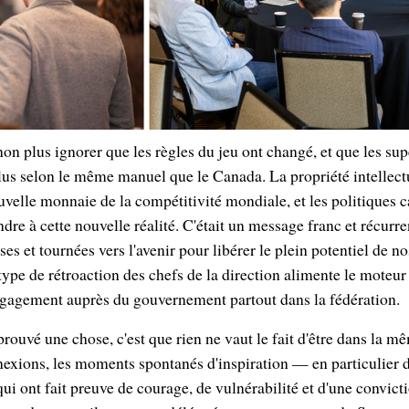
n plus ignorer que les règles du jeu ont changé, et que les su
us selon le même manuel que le Canada. La propriété intellectue
uvelle monnaie de la compétitivité mondiale, et les politiques 
dre à cette nouvelle réalité. C'était un message franc et récurr
es et tournées vers l'avenir pour libérer le plein potentiel de n
 type de rétroaction des chefs de la direction alimente le moteu
gagement auprès du gouvernement partout dans la fédération.
prouvé une chose, c'est que rien ne vaut le fait d'être dans la m
nexions, les moments spontanés d'inspiration — en particulier d
qui ont fait preuve de courage, de vulnérabilité et d'une convic