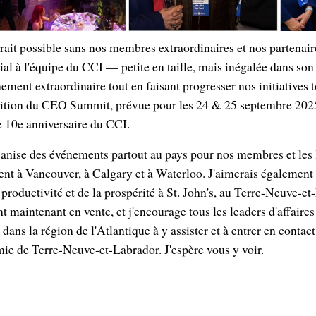
erait possible sans nos membres extraordinaires et nos partenair
cial à l'équipe du CCI — petite en taille, mais inégalée dans 
ement extraordinaire tout en faisant progresser nos initiatives t
 édition du CEO Summit, prévue pour les 24 & 25 septembre 2025
 10e anniversaire du CCI.
ganise des événements partout au pays pour nos membres et les 
t à Vancouver, à Calgary et à Waterloo. J'aimerais également 
roductivité et de la prospérité à St. John's, au Terre-Neuve-et
nt maintenant en vente,
et j'encourage tous les leaders d'affaire
dans la région de l'Atlantique à y assister et à entrer en contac
ie de Terre-Neuve-et-Labrador. J'espère vous y voir.