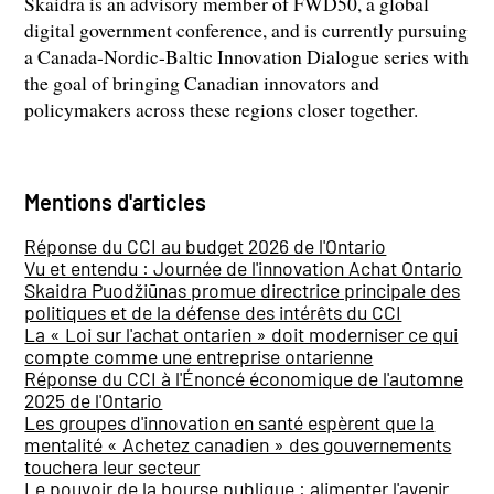
Skaidra is an advisory member of FWD50, a global
digital government conference, and is currently pursuing
a Canada-Nordic-Baltic Innovation Dialogue series with
the goal of bringing Canadian innovators and
policymakers across these regions closer together.
Mentions d'articles
Réponse du CCI au budget 2026 de l'Ontario
Vu et entendu : Journée de l'innovation Achat Ontario
Skaidra Puodžiūnas promue directrice principale des
politiques et de la défense des intérêts du CCI
La « Loi sur l'achat ontarien » doit moderniser ce qui
compte comme une entreprise ontarienne
Réponse du CCI à l'Énoncé économique de l'automne
2025 de l'Ontario
Les groupes d'innovation en santé espèrent que la
mentalité « Achetez canadien » des gouvernements
touchera leur secteur
Le pouvoir de la bourse publique : alimenter l'avenir