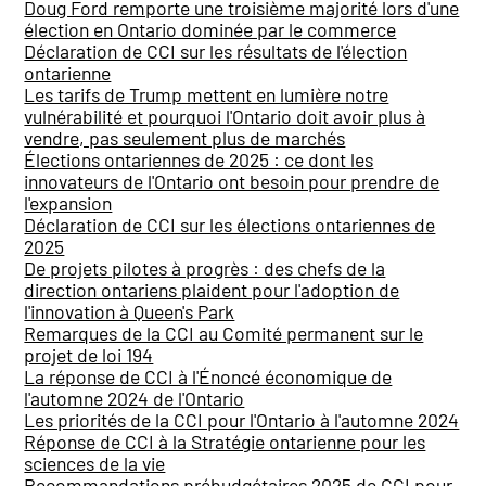
Doug Ford remporte une troisième majorité lors d'une
élection en Ontario dominée par le commerce
Déclaration de CCI sur les résultats de l'élection
ontarienne
Les tarifs de Trump mettent en lumière notre
vulnérabilité et pourquoi l'Ontario doit avoir plus à
vendre, pas seulement plus de marchés
Élections ontariennes de 2025 : ce dont les
innovateurs de l'Ontario ont besoin pour prendre de
l'expansion
Déclaration de CCI sur les élections ontariennes de
2025
De projets pilotes à progrès : des chefs de la
direction ontariens plaident pour l'adoption de
l'innovation à Queen's Park
Remarques de la CCI au Comité permanent sur le
projet de loi 194
La réponse de CCI à l'Énoncé économique de
l'automne 2024 de l'Ontario
Les priorités de la CCI pour l'Ontario à l'automne 2024
Réponse de CCI à la Stratégie ontarienne pour les
sciences de la vie
Recommandations prébudgétaires 2025 de CCI pour